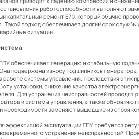
лапанов приводит к падению компрессии и снижен
восстановления работоспособности выполняют за
ый капитальный ремонт Е70, который обычно прово
в. Такой подход обеспечивает долгий срок службы 
варийные ситуации.
система
ГПУ обеспечивает генерацию и стабильную подач
 Она подвержена износу подшипников генератора
в работе системы управления. Последствия этих 
оту установки, снижение качества электроэнерги
ателя. Для устранения неисправностей проводят 
ератора и системы управления, а также обновляю
ри необходимости заменяют вышедшие из строя ко
ля эффективной эксплуатации ГПУ требуется регу
своевременного устранения неисправностей. Про