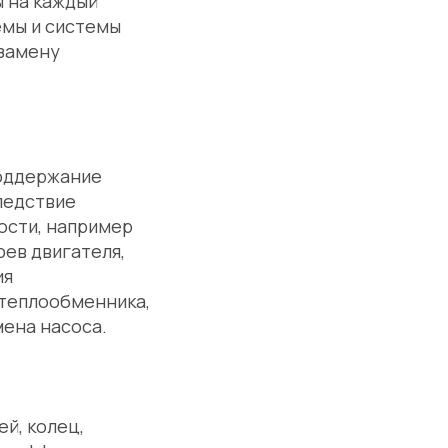
 на каждый
емы и системы
 замену
поддержание
ледствие
ости, например
рев двигателя,
ия
 теплообменника,
мена насоса.
й, колец,