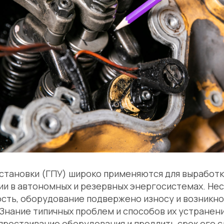
становки (ГПУ) широко применяются для выработк
ии в автономных и резервных энергосистемах. Не
ость, оборудование подвержено износу и возникн
Знание типичных проблем и способов их устранен
ростаивание оборудования и продлить срок его с