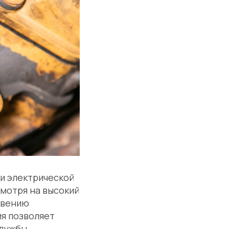
и электрической
смотря на высокий
овению
ия позволяет
лужбы.