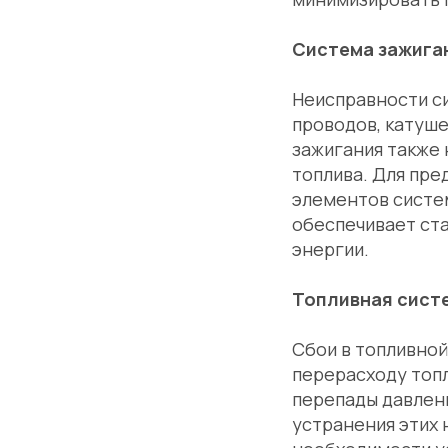
Система зажига
Неисправности си
проводов, катуше
зажигания также 
топлива. Для пр
элементов систем
обеспечивает ст
энергии.
Топливная сист
Сбои в топливной
перерасходу топл
перепады давлен
устранения этих 