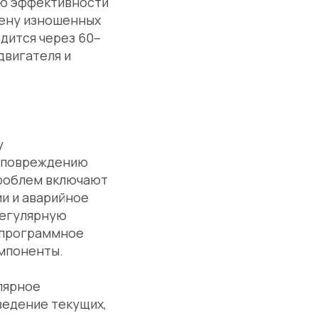
ию эффективности
мену изношенных
дится через 60–
двигателя и
у
, повреждению
проблем включают
и и аварийное
регулярную
т программное
мпоненты.
лярное
ведение текущих,