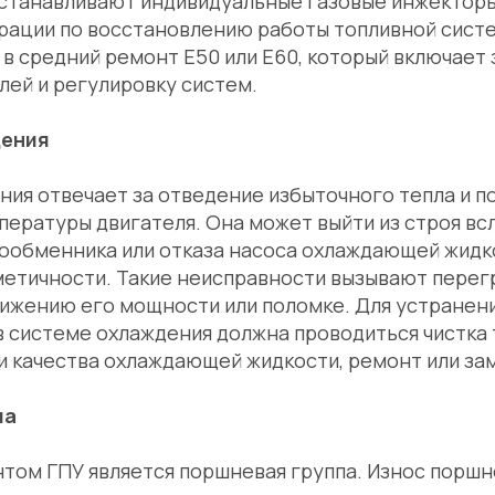
станавливают индивидуальные газовые инжекторы
ерации по восстановлению работы топливной сист
 в средний ремонт Е50 или Е60, который включает
ей и регулировку систем.
дения
ния отвечает за отведение избыточного тепла и 
ературы двигателя. Она может выйти из строя вс
лообменника или отказа насоса охлаждающей жидк
метичности. Такие неисправности вызывают перег
нижению его мощности или поломке. Для устранен
в системе охлаждения должна проводиться чистка
и качества охлаждающей жидкости, ремонт или за
па
ом ГПУ является поршневая группа. Износ поршне