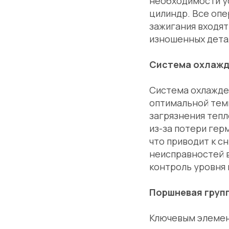
необходимости у
цилиндр. Все оп
зажигания входят
изношенных детал
Система охлаж
Система охлажде
оптимальной темп
загрязнения теп
из-за потери гер
что приводит к с
неисправностей 
контроль уровня 
Поршневая груп
Ключевым элемент