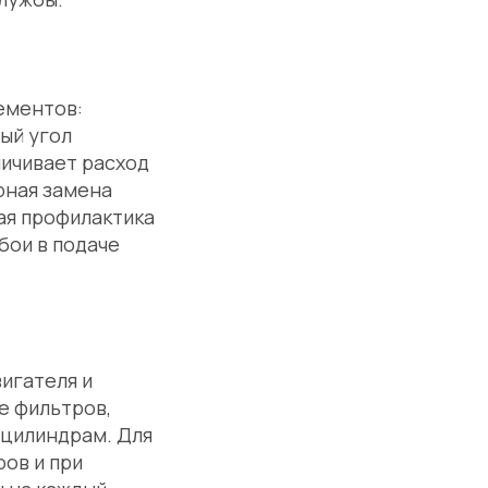
ементов:
ый угол
личивает расход
рная замена
ая профилактика
бои в подаче
игателя и
е фильтров,
 цилиндрам. Для
ов и при